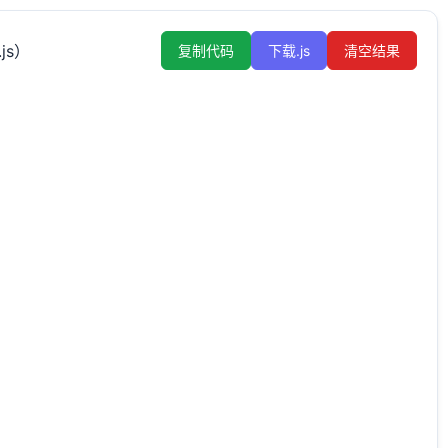
.js）
复制代码
下载.js
清空结果